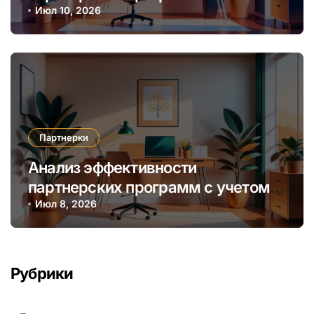
выбрать наиболее прибыльную
Июл 10, 2026
нишу и алгоритмы мониторинга
Партнерки
Анализ эффективности
партнерских программ с учетом
сезонных и трендовых факторов
Июл 8, 2026
Рубрики