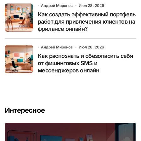
Андрей Миронов
Июл 28, 2026
Как создать эффективный портфель
работ для привлечения клиентов на
фрилансе онлайн?
Андрей Миронов
Июл 28, 2026
Как распознать и обезопасить себя
от фишинговых SMS и
мессенджеров онлайн
Интересное