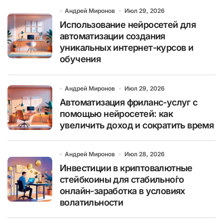
Андрей Миронов
Июл 29, 2026
Использование нейросетей для
автоматизации создания
уникальных интернет-курсов и
обучения
Андрей Миронов
Июл 29, 2026
Автоматизация фриланс-услуг с
помощью нейросетей: как
увеличить доход и сократить время
Андрей Миронов
Июл 28, 2026
Инвестиции в криптовалютные
стейбкоины для стабильно́го
онлайн-заработка в условиях
волатильности