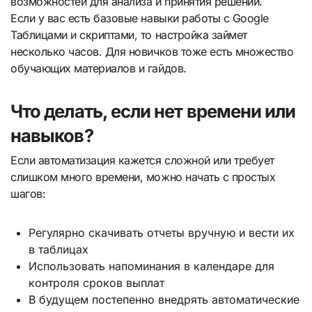
возможностей для анализа и принятия решений.
Если у вас есть базовые навыки работы с Google
Таблицами и скриптами, то настройка займет
несколько часов. Для новичков тоже есть множество
обучающих материалов и гайдов.
Что делать, если нет времени или
навыков?
Если автоматизация кажется сложной или требует
слишком много времени, можно начать с простых
шагов:
Регулярно скачивать отчеты вручную и вести их
в таблицах
Использовать напоминания в календаре для
контроля сроков выплат
В будущем постепенно внедрять автоматические