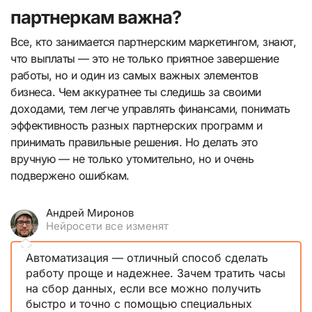
партнеркам важна?
Все, кто занимается партнерским маркетингом, знают,
что выплаты — это не только приятное завершение
работы, но и один из самых важных элементов
бизнеса. Чем аккуратнее ты следишь за своими
доходами, тем легче управлять финансами, понимать
эффективность разных партнерских программ и
принимать правильные решения. Но делать это
вручную — не только утомительно, но и очень
подвержено ошибкам.
Андрей Миронов
Нейросети все изменят
Автоматизация — отличный способ сделать
работу проще и надежнее. Зачем тратить часы
на сбор данных, если все можно получить
быстро и точно с помощью специальных