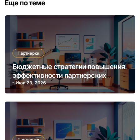
Еще по теме
Партнерки
Бюджетные стратегии повышения
эффективности партнерских
программ через автоматизацию и
Июл 23, 2026
аналитику
Партнерки