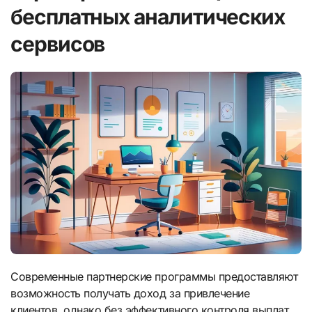
бесплатных аналитических
сервисов
Современные партнерские программы предоставляют
возможность получать доход за привлечение
клиентов, однако без эффективного контроля выплат