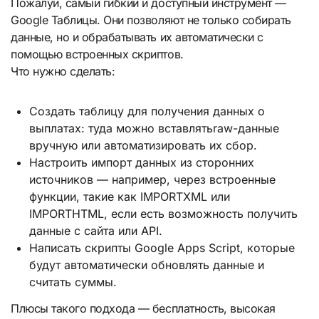
Пожалуй, самый гибкий и доступный инструмент —
Google Таблицы. Они позволяют не только собирать
данные, но и обрабатывать их автоматически с
помощью встроенных скриптов.
Что нужно сделать:
Создать таблицу для получения данных о
выплатах: туда можно вставлятьraw-данные
вручную или автоматизировать их сбор.
Настроить импорт данных из сторонних
источников — например, через встроенные
функции, такие как IMPORTXML или
IMPORTHTML, если есть возможность получить
данные с сайта или API.
Написать скрипты Google Apps Script, которые
будут автоматически обновлять данные и
считать суммы.
Плюсы такого подхода — бесплатность, высокая