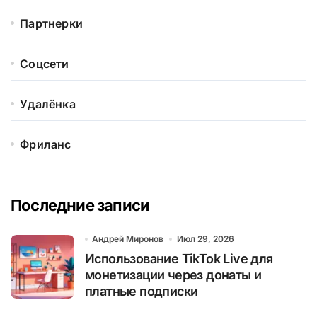
Партнерки
Соцсети
Удалёнка
Фриланс
Последние записи
Андрей Миронов
Июл 29, 2026
Использование TikTok Live для
монетизации через донаты и
платные подписки