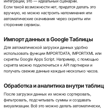
интеграции, это — идеальный сценарий.
Если такой возможности нет, придется делать это
вручную, но можно настроить напоминания или
автоматические скачивания через скрипты или
сторонние сервисы.
Импорт данных в Google Таблицы
Для автоматической загрузки данных удобно
использовать функции IMPORTDATA, IMPORTXML или
скрипты Google Apps Script. Например, с помощью
скрипта можно подключиться к API партнерки и
получать свежие данные каждые несколько часов.
Обработка и аналитика внутри таблиц
После загрузки данных их можно сортировать,
фильтровать, подсчитывать суммы и создавать
визуализации. Всё это можно делать автоматически,