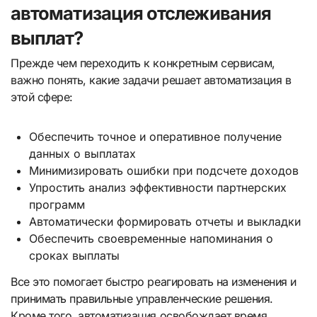
автоматизация отслеживания
выплат?
Прежде чем переходить к конкретным сервисам,
важно понять, какие задачи решает автоматизация в
этой сфере:
Обеспечить точное и оперативное получение
данных о выплатах
Минимизировать ошибки при подсчете доходов
Упростить анализ эффективности партнерских
программ
Автоматически формировать отчеты и выкладки
Обеспечить своевременные напоминания о
сроках выплаты
Все это помогает быстро реагировать на изменения и
принимать правильные управленческие решения.
Кроме того, автоматизация освобождает время,