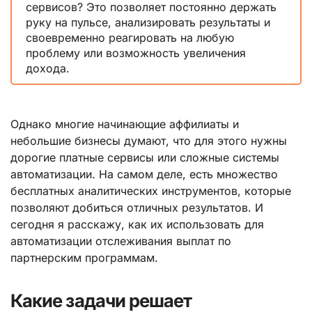
сервисов? Это позволяет постоянно держать
руку на пульсе, анализировать результаты и
своевременно реагировать на любую
проблему или возможность увеличения
дохода.
Однако многие начинающие аффилиаты и
небольшие бизнесы думают, что для этого нужны
дорогие платные сервисы или сложные системы
автоматизации. На самом деле, есть множество
бесплатных аналитических инструментов, которые
позволяют добиться отличных результатов. И
сегодня я расскажу, как их использовать для
автоматизации отслеживания выплат по
партнерским программам.
Какие задачи решает