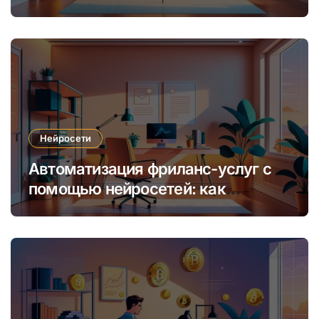
уникальных интернет-курсов и
обучения
Нейросети
Автоматизация фриланс-услуг с
помощью нейросетей: как
увеличить доход и сократить
время