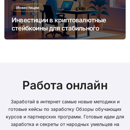
Инвестиции
Инвестиции в криптовалютные
стейбкоины для стабильно́го
онлайн-заработка в условиях
волатильности
Работа онлайн
Заработай в интернет самые новые методики и
готовые кейсы по заработку Обзоры обучающих
курсов и партнерских программ. Готовые идеи для
заработка и секреты от народных умельцев на