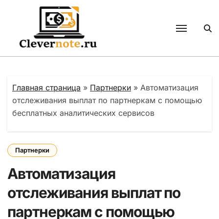
Перейти
к
содержанию
Главная страница
»
Партнерки
»
Автоматизация
отслеживания выплат по партнеркам с помощью
бесплатных аналитических сервисов
Партнерки
Автоматизация
отслеживания выплат по
партнеркам с помощью