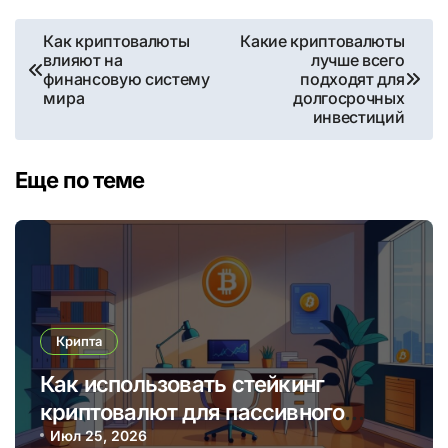
Навигация
Как криптовалюты
Какие криптовалюты
влияют на
лучше всего
по
финансовую систему
подходят для
мира
долгосрочных
записям
инвестиций
Еще по теме
Крипта
Как использовать стейкинг
криптовалют для пассивного
дохода в 2025 году
Июл 25, 2026