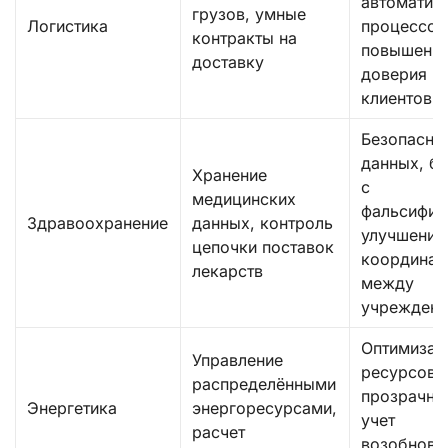
автоматиз
грузов, умные
Логистика
процессов
контракты на
повышени
доставку
доверия
клиентов
Безопасно
данных, б
Хранение
с
медицинских
фальсифик
Здравоохранение
данных, контроль
улучшение
цепочки поставок
координац
лекарств
между
учрежден
Оптимизац
Управление
ресурсов,
распределёнными
прозрачно
Энергетика
энергоресурсами,
учет
расчет
возобновл