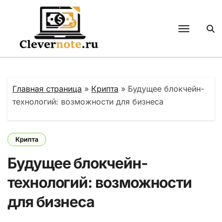
Перейти
к
содержанию
Главная страница
»
Крипта
»
Будущее блокчейн-
технологий: возможности для бизнеса
Крипта
Будущее блокчейн-
технологий: возможности
для бизнеса