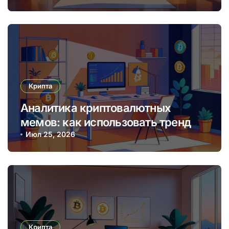
Крипта
Аналитика криптовалютных
мемов: как использовать тренды
для прибыльных торговых
Июл 25, 2026
решений
Крипта