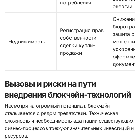
потребления
энергии
Снижение
бюрократи
Регистрация прав
защита от
собственности,
Недвижимость
мошенниче
сделки купли-
ускорение
продажи
оформлен
документо
Вызовы и риски на пути
внедрения блокчейн-технологий
Несмотря на огромный потенциал, блокчейн
сталкивается с рядом препятствий. Техническая
сложность и необходимость адаптации существующих
бизнес-процессов требуют значительных инвестиций и
ресурсов.