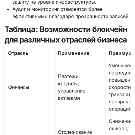
защиту на уровне инфраструктуры.
Аудит и мониторинг становятся более
эффективными благодаря прозрачности записей.
Таблица: Возможности блокчейн
для различных отраслей бизнеса
Отрасль
Применение
Преимуще
Уменьшен
посредник
Платежи,
повышени
кредиты,
Финансы
скорости
управление
транзакций
активами
прозрачно
операций
Снижение
ошибок,
Отслеживание