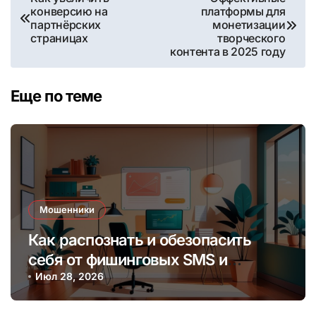
конверсию на
платформы для
по
партнёрских
монетизации
страницах
творческого
записям
контента в 2025 году
Еще по теме
Мошенники
Как распознать и обезопасить
себя от фишинговых SMS и
мессенджеров онлайн
Июл 28, 2026