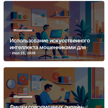
Мошенники
Использование искусственного
интеллекта мошенниками для
создания фальшивых онлайн-
Июл 25, 2026
лендинг-пейджей
Мошенники
Фишки современных онлайн-