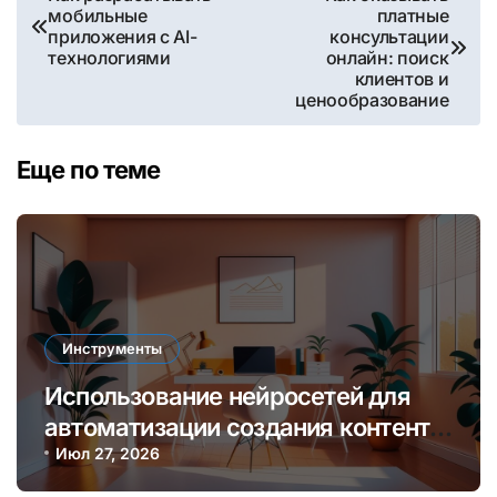
мобильные
платные
по
приложения с AI-
консультации
технологиями
онлайн: поиск
записям
клиентов и
ценообразование
Еще по теме
Инструменты
Использование нейросетей для
автоматизации создания контента
и увеличения дохода онлайн
Июл 27, 2026