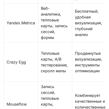
Веб-
Бесплатный,
аналитика,
удобная
тепловые
Yandex.Metrica
визуализация,
карты, запись
глубокий
сессий,
анализ
формы
Тепловые
Продвинутые
карты, A/B
визуализации,
Crazy Egg
тестирование,
инструменты
скролл мапы
оптимизации
Запись
сессий,
Комбинирует
тепловые
качественные и
Mouseflow
карты,
количественные