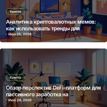
Крипта
Аналитика криптовалютных мемов:
как использовать тренды для
прибыльных торговых решений
Июл 25, 2026
Крипта
Обзор перспектив DeFi-платформ для
пассивного заработка на
криптовалютных стейкингах
Июл 24, 2026