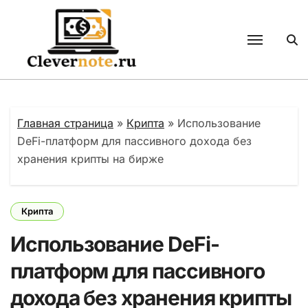
Перейти
к
содержанию
Главная страница
»
Крипта
»
Использование
DeFi-платформ для пассивного дохода без
хранения крипты на бирже
Крипта
Использование DeFi-
платформ для пассивного
дохода без хранения крипты