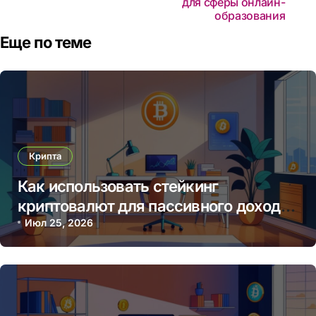
для сферы онлайн-
образования
Еще по теме
Крипта
Как использовать стейкинг
криптовалют для пассивного дохода
в 2025 году
Июл 25, 2026