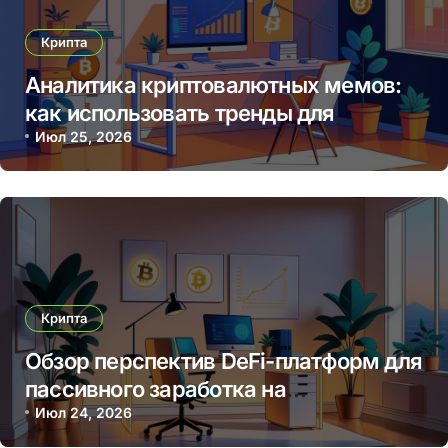
Крипта
Аналитика криптовалютных мемов:
как использовать тренды для
прибыльных торговых решений
Июл 25, 2026
Крипта
Обзор перспектив DeFi-платформ для
пассивного заработка на
криптовалютных стейкингах
Июл 24, 2026