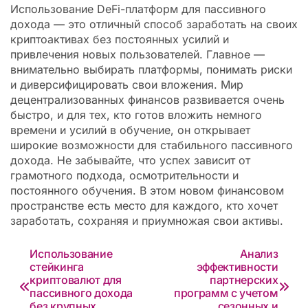
Использование DeFi-платформ для пассивного
дохода — это отличный способ заработать на своих
криптоактивах без постоянных усилий и
привлечения новых пользователей. Главное —
внимательно выбирать платформы, понимать риски
и диверсифицировать свои вложения. Мир
децентрализованных финансов развивается очень
быстро, и для тех, кто готов вложить немного
времени и усилий в обучение, он открывает
широкие возможности для стабильного пассивного
дохода. Не забывайте, что успех зависит от
грамотного подхода, осмотрительности и
постоянного обучения. В этом новом финансовом
пространстве есть место для каждого, кто хочет
заработать, сохраняя и приумножая свои активы.
Навигация
Использование
Анализ
стейкинга
эффективности
по
криптовалют для
партнерских
пассивного дохода
программ с учетом
записям
без крупных
сезонных и