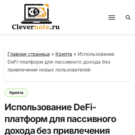
Перейти
к
содержанию
Главная страница
»
Крипта
»
Использование
DeFi-платформ для пассивного дохода без
привлечения новых пользователей
Крипта
Использование DeFi-
платформ для пассивного
дохода без привлечения