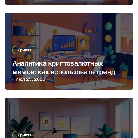
Крипта
Аналитика криптовалютных
мемов: как использовать тренды
для прибыльных торговых
Июл 25, 2026
решений
Крипта