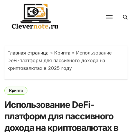
Перейти
к
содержанию
Главная страница
»
Крипта
»
Использование
DeFi-платформ для пассивного дохода на
криптовалютах в 2025 году
Крипта
Использование DeFi-
платформ для пассивного
дохода на криптовалютах в