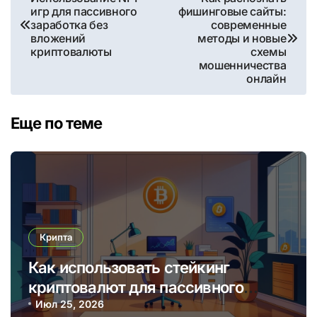
игр для пассивного
фишинговые сайты:
по
заработка без
современные
вложений
методы и новые
записям
криптовалюты
схемы
мошенничества
онлайн
Еще по теме
Крипта
Как использовать стейкинг
криптовалют для пассивного
дохода в 2025 году
Июл 25, 2026