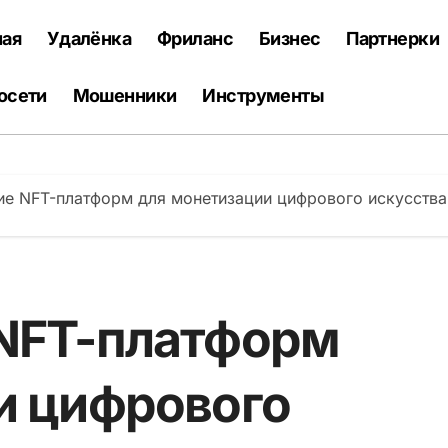
ная
Удалёнка
Фриланс
Бизнес
Партнерки
осети
Мошенники
Инструменты
е NFT-платформ для монетизации цифрового искусства 
NFT-платформ
и цифрового