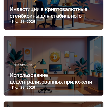
Инвестиции в криптовалютные
стейбкоины для стабильно́го
онлайн-заработка в условиях
Июл 28, 2026
волатильности
Инвестиции
Использование
децентрализованных приложений
(dApps) для пассивного дохода в
Июл 23, 2026
криптовалютных инвестициях