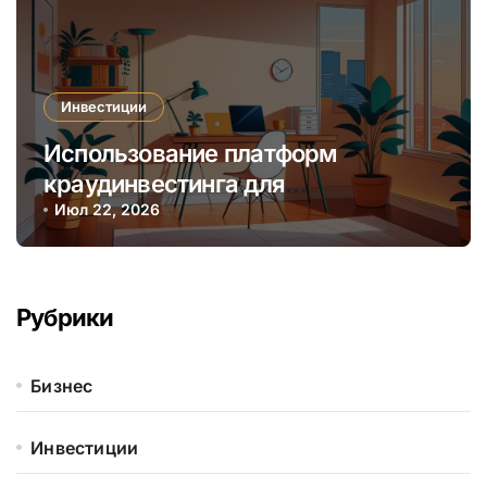
Инвестиции
Использование платформ
краудинвестинга для
диверсификации онлайн-
Июл 22, 2026
инвестиций начинающих
инвесторов
Рубрики
Бизнес
Инвестиции