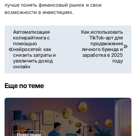
лучше понять финансовый рынок и свои
возможности в инвестициях.
Навигация
Автоматизация
Как использовать
копирайтинга с
TikTok-арт для
по
помощью
продвижения
нейросетей: как
личного бренда и
записям
снизить затраты и
заработка в 2025
увеличить доход
году
онлайн
Еще по теме
Инвестиции