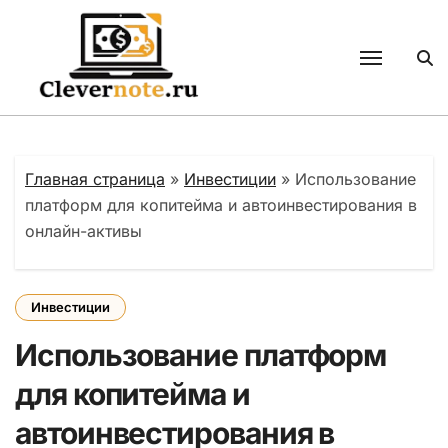
Перейти
к
содержанию
Главная страница
»
Инвестиции
»
Использование
платформ для копитейма и автоинвестирования в
онлайн-активы
Инвестиции
Использование платформ
для копитейма и
автоинвестирования в