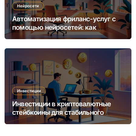
Нейросети
Автоматизация фриланс-услуг с
помощью нейросетей: как
увеличить доход и сократить
время
Инвестиции
Инвестиции в криптовалютные
стейбкоины для стабильно́го
онлайн-заработка в условиях
волатильности