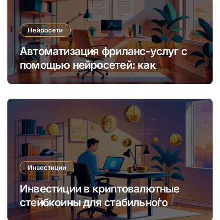
Нейросети
Автоматизация фриланс-услуг с
помощью нейросетей: как
увеличить доход и сократить
время
Инвестиции
Инвестиции в криптовалютные
стейбкоины для стабильно́го
онлайн-заработка в условиях