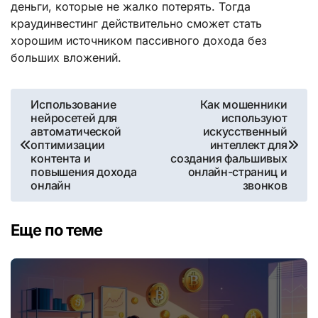
деньги, которые не жалко потерять. Тогда
краудинвестинг действительно сможет стать
хорошим источником пассивного дохода без
больших вложений.
Навигация
Использование
Как мошенники
нейросетей для
используют
по
автоматической
искусственный
оптимизации
интеллект для
записям
контента и
создания фальшивых
повышения дохода
онлайн-страниц и
онлайн
звонков
Еще по теме