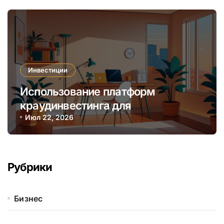
Инвестиции
Использование платформ
краудинвестинга для
диверсификации онлайн-
Июл 22, 2026
инвестиций начинающих
инвесторов
Рубрики
Бизнес