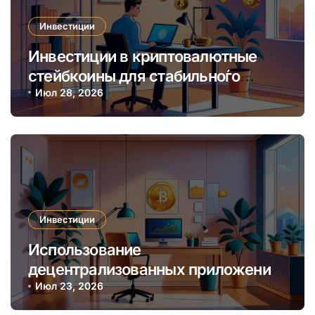
Инвестиции
Инвестиции в криптовалютные
стейбкоины для стабильно́го
онлайн-заработка в условиях
Июл 28, 2026
волатильности
Инвестиции
Использование
децентрализованных приложений
(dApps) для пассивного дохода в
Июл 23, 2026
криптовалютных инвестициях