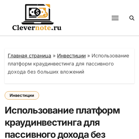
Перейти
к
содержанию
Главная страница
»
Инвестиции
»
Использование
платформ краудинвестинга для пассивного
дохода без больших вложений
Инвестиции
Использование платформ
краудинвестинга для
пассивного дохода без