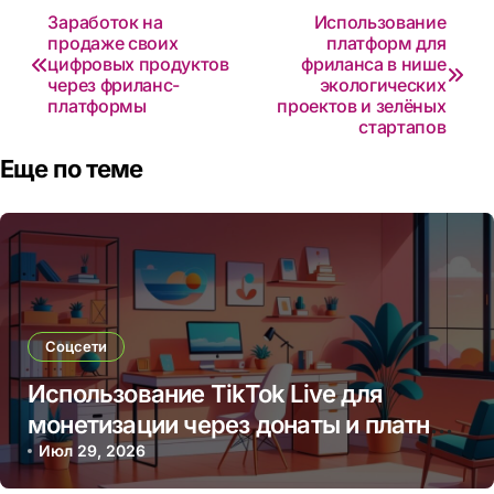
Навигация
Заработок на
Использование
продаже своих
платформ для
по
цифровых продуктов
фриланса в нише
через фриланс-
экологических
записям
платформы
проектов и зелёных
стартапов
Еще по теме
Соцсети
Использование TikTok Live для
монетизации через донаты и платные
подписки
Июл 29, 2026