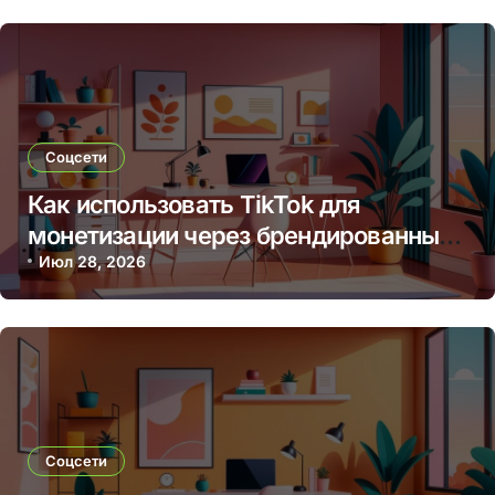
Соцсети
Как использовать TikTok для
монетизации через брендированные
видео и партнерские программы
Июл 28, 2026
Соцсети