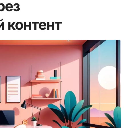
рез
 контент