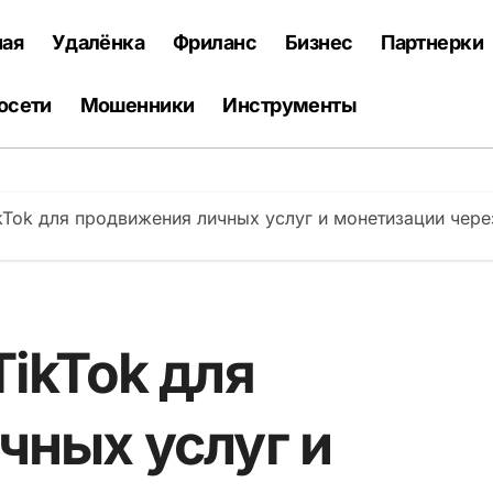
ная
Удалёнка
Фриланс
Бизнес
Партнерки
осети
Мошенники
Инструменты
kTok для продвижения личных услуг и монетизации чер
ikTok для
чных услуг и