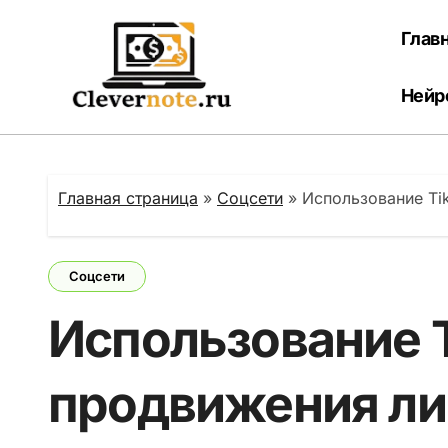
Перейти
к
Глав
содержанию
Нейр
Главная страница
»
Соцсети
»
Использование Ti
Соцсети
Использование T
продвижения ли