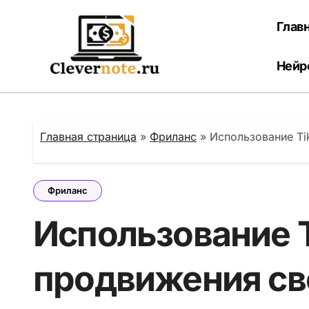
Перейти
к
Глав
содержанию
Нейр
Главная страница
»
Фриланс
»
Использование Ti
Фриланс
Использование T
продвижения св