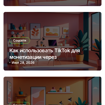
Соцсети
Как использовать TikTok для
монетизации через
брендированные видео и
Июл 28, 2026
партнерские программы
Соцсети