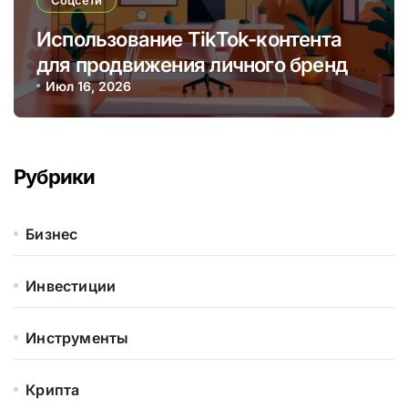
Использование TikTok-контента
для продвижения личного бренда
и монетизации через творчество
Июл 16, 2026
Рубрики
Бизнес
Инвестиции
Инструменты
Крипта