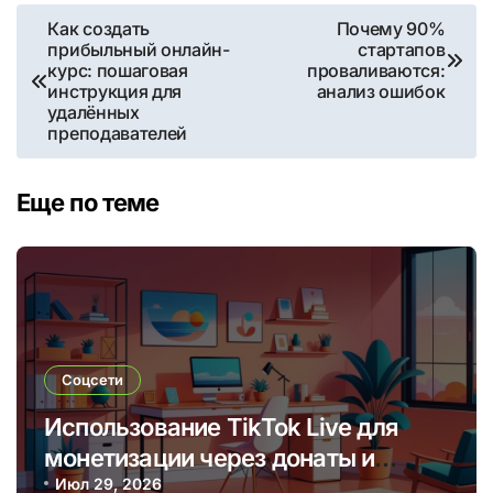
Навигация
Как создать
Почему 90%
прибыльный онлайн-
стартапов
по
курс: пошаговая
проваливаются:
инструкция для
анализ ошибок
записям
удалённых
преподавателей
Еще по теме
Соцсети
Использование TikTok Live для
монетизации через донаты и
платные подписки
Июл 29, 2026