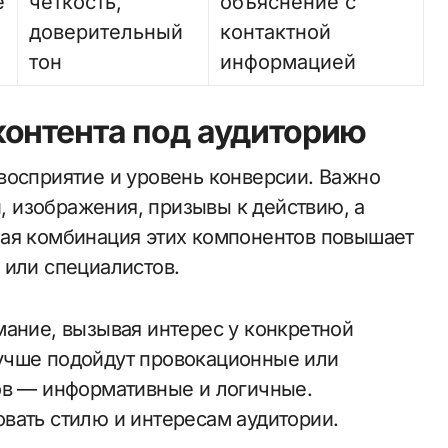
е
четкость,
объяснение с
доверительный
контактной
тон
информацией
контента под аудиторию
восприятие и уровень конверсии. Важно
и, изображения, призывы к действию, а
ная комбинация этих компонентов повышает
 или специалистов.
мание, вызывая интерес у конкретной
учше подойдут провокационные или
ов — информативные и логичные.
вать стилю и интересам аудитории.