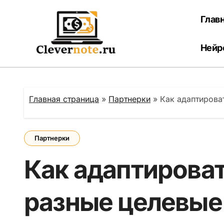
Перейти
к
Глав
содержанию
Нейр
Главная страница
»
Партнерки
»
Как адаптирова
Партнерки
Как адаптироват
разные целевые