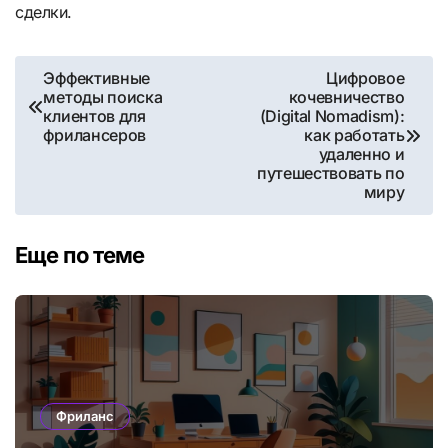
сделки.
Навигация
Эффективные
Цифровое
методы поиска
кочевничество
по
клиентов для
(Digital Nomadism):
фрилансеров
как работать
записям
удаленно и
путешествовать по
миру
Еще по теме
Фриланс