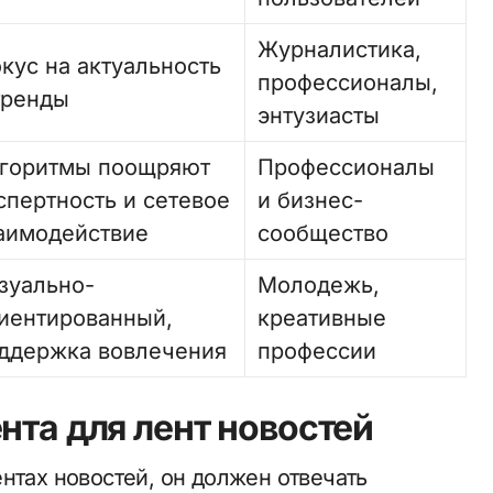
Журналистика,
кус на актуальность
профессионалы,
тренды
энтузиасты
горитмы поощряют
Профессионалы
спертность и сетевое
и бизнес-
аимодействие
сообщество
зуально-
Молодежь,
иентированный,
креативные
ддержка вовлечения
профессии
нта для лент новостей
нтах новостей, он должен отвечать