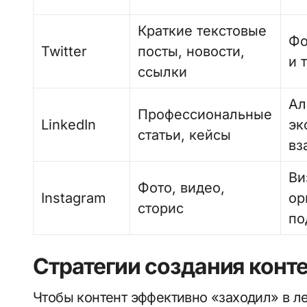
Краткие текстовые
Фо
Twitter
посты, новости,
и 
ссылки
Ал
Профессиональные
LinkedIn
эк
статьи, кейсы
вз
Ви
Фото, видео,
Instagram
ор
сторис
по
Стратегии создания конте
Чтобы контент эффективно «заходил» в ле