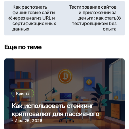
Навигация
Как распознать
Тестирование сайтов
фишинговые сайты
и приложений за
по
через анализ URL и
деньги: как стать
сертификационных
тестировщиком без
записям
данных
опыта
Еще по теме
Крипта
Как использовать стейкинг
криптовалют для пассивного
дохода в 2025 году
Июл 25, 2026