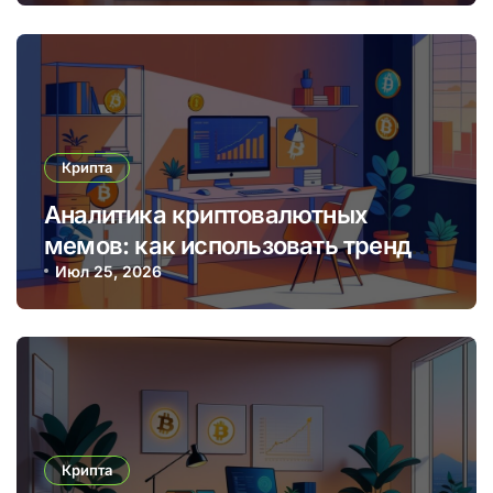
Крипта
Аналитика криптовалютных
мемов: как использовать тренды
для прибыльных торговых
Июл 25, 2026
решений
Крипта