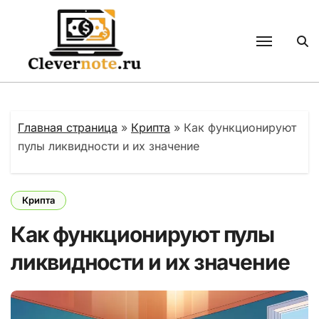
Перейти
к
содержанию
Главная страница
»
Крипта
»
Как функционируют
пулы ликвидности и их значение
Крипта
Как функционируют пулы
ликвидности и их значение