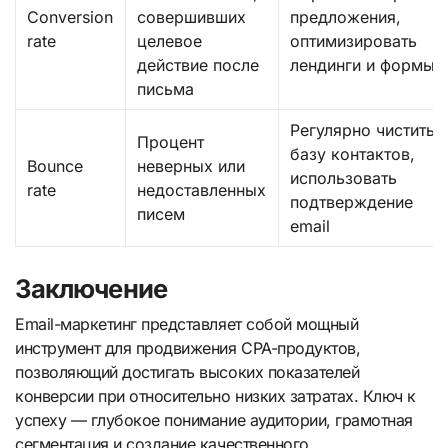
Conversion
совершивших
предложения,
rate
целевое
оптимизировать
действие после
лендинги и формы
письма
Регулярно чистить
Процент
базу контактов,
Bounce
неверных или
использовать
rate
недоставленных
подтверждение
писем
email
Заключение
Email-маркетинг представляет собой мощный
инструмент для продвижения CPA-продуктов,
позволяющий достигать высоких показателей
конверсии при относительно низких затратах. Ключ к
успеху — глубокое понимание аудитории, грамотная
сегментация и создание качественного