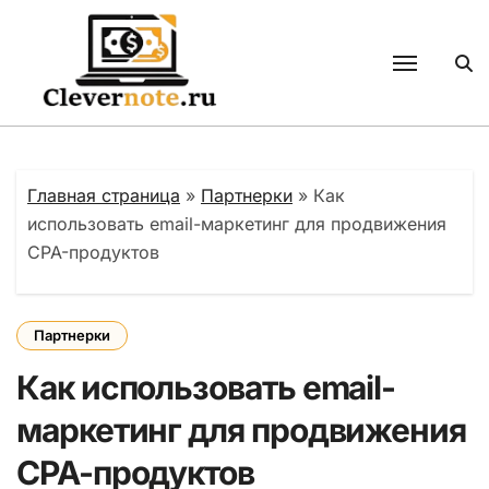
Перейти
к
содержанию
Главная страница
»
Партнерки
»
Как
использовать email-маркетинг для продвижения
CPA-продуктов
Партнерки
Как использовать email-
маркетинг для продвижения
CPA-продуктов