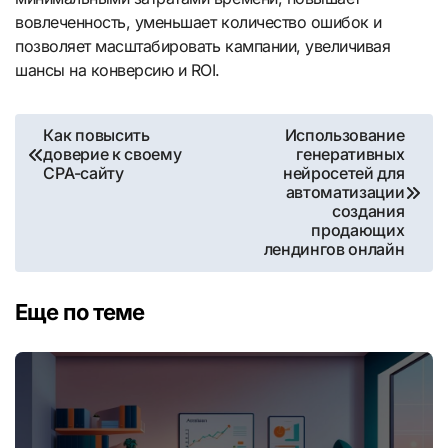
вовлеченность, уменьшает количество ошибок и
позволяет масштабировать кампании, увеличивая
шансы на конверсию и ROI.
Навигация
Как повысить
Использование
доверие к своему
генеративных
по
CPA-сайту
нейросетей для
автоматизации
записям
создания
продающих
лендингов онлайн
Еще по теме