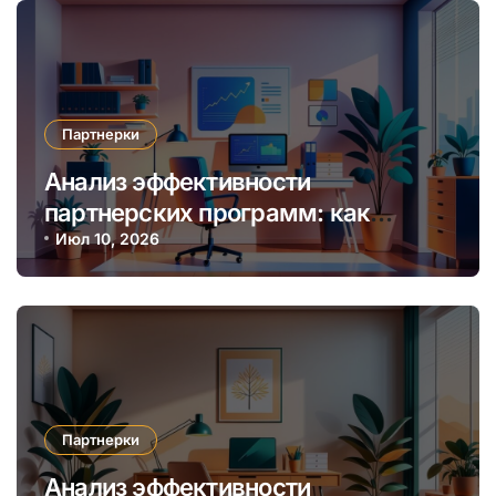
Партнерки
Анализ эффективности
партнерских программ: как
выбрать наиболее прибыльную
Июл 10, 2026
нишу и алгоритмы мониторинга
Партнерки
Анализ эффективности