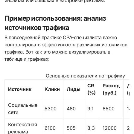
инсайтах или ошибках в настройке рекламы.
Пример использования: анализ
источников трафика
В повседневной практике CPA-специалиста важно
контролировать эффективность различных источников
трафика. Вот как это можно визуализировать в
таблице и графиках:
Основные показатели по трафику
CR
Расход
До
Источник
Клики
Лиды
(%)
(руб.)
(ру
Социальные
5300
480
9,1
8500
14
сети
Контекстная
6100
505
8,3
12000
20
реклама