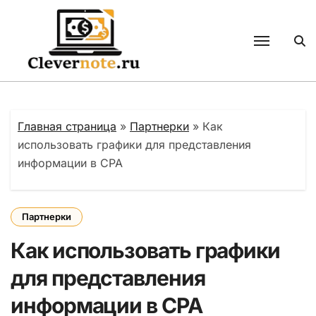
Перейти
к
содержанию
Главная страница
»
Партнерки
»
Как
использовать графики для представления
информации в CPA
Партнерки
Как использовать графики
для представления
информации в CPA