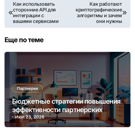
Навигация
Как использовать
Как работают
сторонние API для
криптографические
по
интеграции с
алгоритмы и зачем
вашими сервисами
они нужны
записям
Еще по теме
Партнерки
Бюджетные стратегии повышения
эффективности партнерских
программ через автоматизацию и
Июл 23, 2026
аналитику