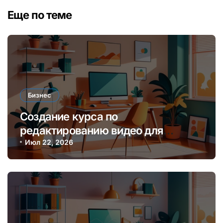
Еще по теме
Бизнес
Создание курса по
редактированию видео для
начинающих блогеров и платформ
Июл 22, 2026
онлайн-обучения