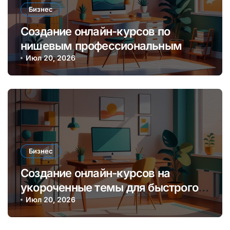
Бизнес
Создание онлайн-курсов по
нишевым профессиональным
навыкам для монетизации
Июл 20, 2026
экспертизы
Бизнес
Создание онлайн-курсов на
укороченные темы для быстрого
заработка и обучения аудитории
Июл 20, 2026