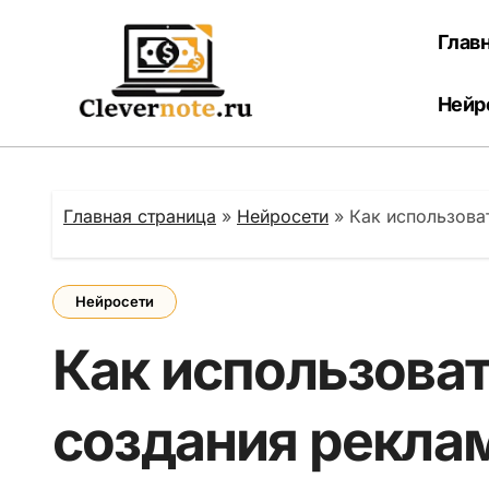
Перейти
к
Глав
содержанию
Нейр
Главная страница
»
Нейросети
»
Как использова
Нейросети
Как использоват
создания рекла