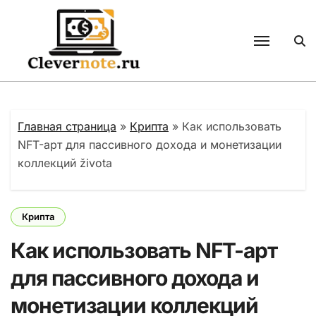
Перейти
к
содержанию
Главная страница
»
Крипта
»
Как использовать
NFT-арт для пассивного дохода и монетизации
коллекций života
Крипта
Как использовать NFT-арт
для пассивного дохода и
монетизации коллекций