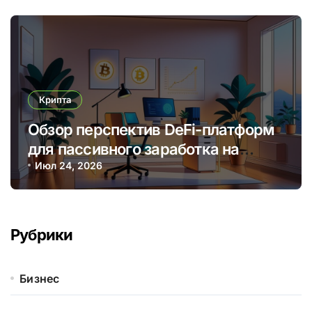
Крипта
Обзор перспектив DeFi-платформ
для пассивного заработка на
криптовалютных стейкингах
Июл 24, 2026
Рубрики
Бизнес