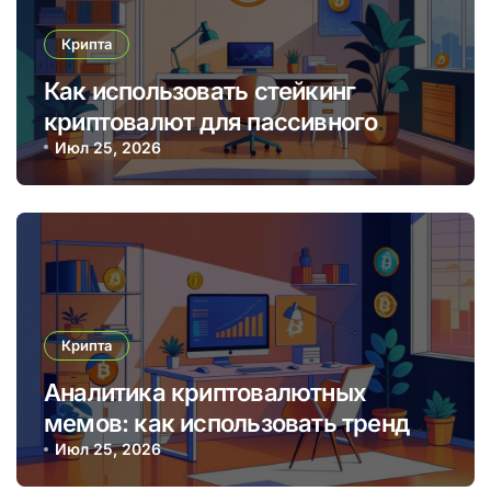
Крипта
Как использовать стейкинг
криптовалют для пассивного
дохода в 2025 году
Июл 25, 2026
Крипта
Аналитика криптовалютных
мемов: как использовать тренды
для прибыльных торговых
Июл 25, 2026
решений