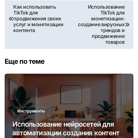
Навигация
Как использовать
Использование
TikTok для
TikTok для
по
продвижения своих
монетизации:
услуг и монетизации
создание вирусных
записям
контента
трендов и
продвижение
товаров
Еще по теме
Инструменты
Использование нейросетей для
автоматизации создания контента