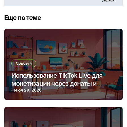
Еще по теме
Соцсети
Использование TikTok Live для
монетизации через донаты и
платные подписки
Июл 29, 2026