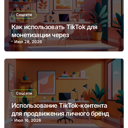
Соцсети
Как использовать TikTok для
монетизации через
брендированные видео и
Июл 28, 2026
партнерские программы
Соцсети
Использование TikTok-контента
для продвижения личного бренда
и монетизации через творчество
Июл 16, 2026