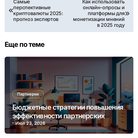
Самые
Как использовать
перспективные
онлайн-опросы и
по
криптовалюты 2025:
платформы для
прогноз экспертов
монетизации мнений
записям
в 2025 году
Еще по теме
Партнерки
Бюджетные стратегии повышения
эффективности партнерских
программ через автоматизацию и
Июл 23, 2026
аналитику