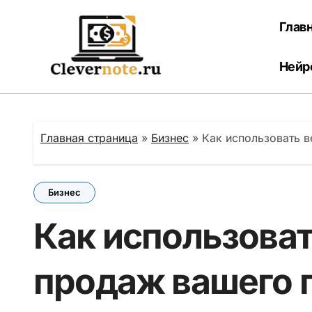
Перейти
к
Глав
содержанию
Нейр
Главная страница
»
Бизнес
»
Как использовать 
Бизнес
Как использова
продаж вашего 