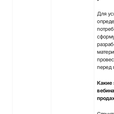
Для ус
опреде
потреб
сформу
разраб
матери
провес
перед 
Какие 
вебин
прода