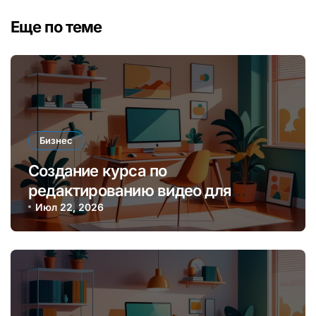
Еще по теме
Бизнес
Создание курса по
редактированию видео для
начинающих блогеров и платформ
Июл 22, 2026
онлайн-обучения