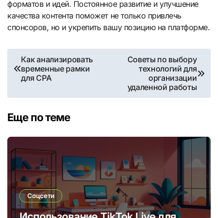
форматов и идей. Постоянное развитие и улучшение
качества контента поможет не только привлечь
спонсоров, но и укрепить вашу позицию на платформе.
Навигация
Как анализировать
Советы по выбору
временные рамки
технологий для
по
для CPA
организации
удаленной работы
записям
Еще по теме
Соцсети
Использование TikTok Live для