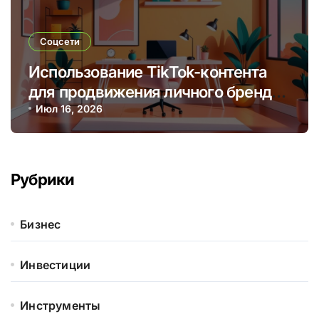
Соцсети
Использование TikTok-контента
для продвижения личного бренда
и монетизации через творчество
Июл 16, 2026
Рубрики
Бизнес
Инвестиции
Инструменты