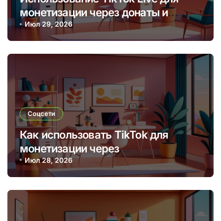
монетизации через донаты и
платные подписки
Июл 29, 2026
Соцсети
Как использовать TikTok для
монетизации через
брендированные видео и
Июл 28, 2026
партнерские программы