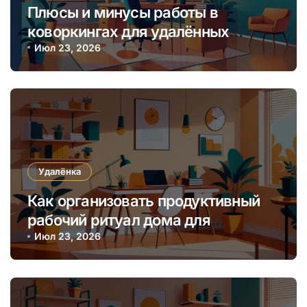
Плюсы и минусы работы в
коворкингах для удалённых
онлайн-заработков
Июл 23, 2026
Удалёнка
Как организовать продуктивный
рабочий ритуал дома для
повышения онлайн-заработка
Июл 23, 2026