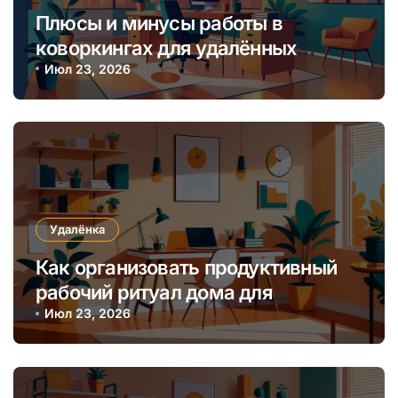
Плюсы и минусы работы в
коворкингах для удалённых
онлайн-заработков
Июл 23, 2026
Удалёнка
Как организовать продуктивный
рабочий ритуал дома для
повышения онлайн-заработка
Июл 23, 2026