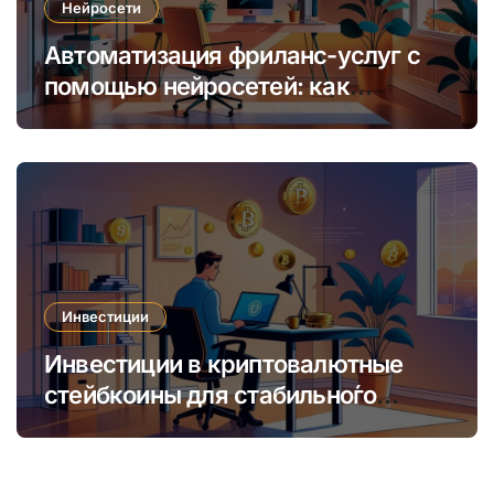
Нейросети
Автоматизация фриланс-услуг с
помощью нейросетей: как
увеличить доход и сократить
время
Инвестиции
Инвестиции в криптовалютные
стейбкоины для стабильно́го
онлайн-заработка в условиях
волатильности