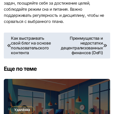
задач, поощряйте себя за достижение целей,
соблюдайте режим сна и питания. Важно
поддерживать регулярность и дисциплину, чтобы не
сорваться с выбранного плана.
Навигация
Как выстраивать
Преимущества и
свой блог на основе
недостатки
по
пользовательского
децентрализованных
контента
финансов (DeFi)
записям
Еще по теме
Удалёнка