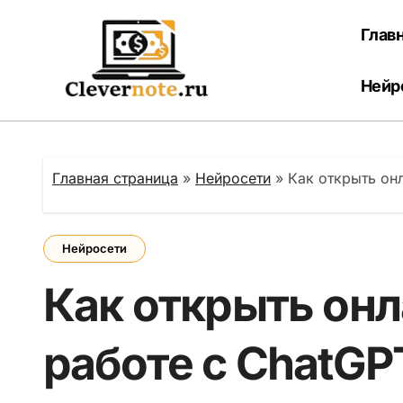
Перейти
к
Глав
содержанию
Нейр
Главная страница
»
Нейросети
»
Как открыть он
Нейросети
Как открыть он
работе с ChatGP