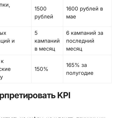
пки,
1500
1600 рублей в
рублей
мае
ных
5
6 кампаний за
аций и
кампаний
последний
в месяц
месяц
 к
165% за
ские
150%
полугодие
у
ерпретировать KPI