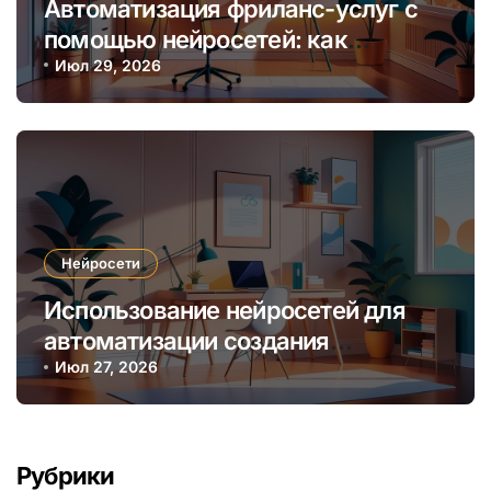
Автоматизация фриланс-услуг с
помощью нейросетей: как
увеличить доход и сократить
Июл 29, 2026
время
Нейросети
Использование нейросетей для
автоматизации создания
персонализированных онлайн-
Июл 27, 2026
курсов и образовательных
программ
Рубрики