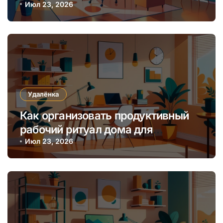
онлайн-заработков
Июл 23, 2026
Удалёнка
Как организовать продуктивный
рабочий ритуал дома для
повышения онлайн-заработка
Июл 23, 2026