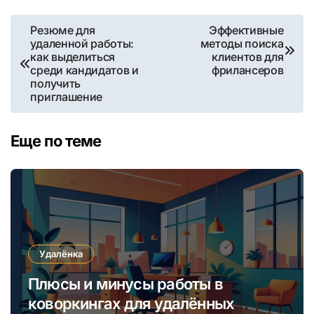
Навигация
Резюме для
Эффективные
удаленной работы:
методы поиска
по
как выделиться
клиентов для
среди кандидатов и
фрилансеров
записям
получить
приглашение
Еще по теме
Удалёнка
Плюсы и минусы работы в
коворкингах для удалённых