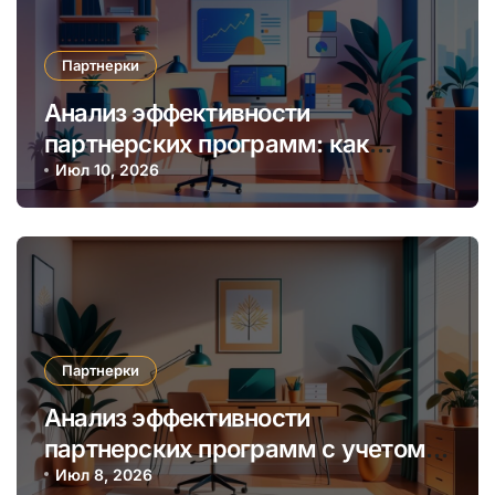
Партнерки
Анализ эффективности
партнерских программ: как
выбрать наиболее прибыльную
Июл 10, 2026
нишу и алгоритмы мониторинга
Партнерки
Анализ эффективности
партнерских программ с учетом
сезонных и трендовых факторов
Июл 8, 2026