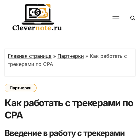
Перейти
к
содержанию
Главная страница
»
Партнерки
»
Как работать с
трекерами по CPA
Партнерки
Как работать с трекерами по
CPA
Введение в работу с трекерами