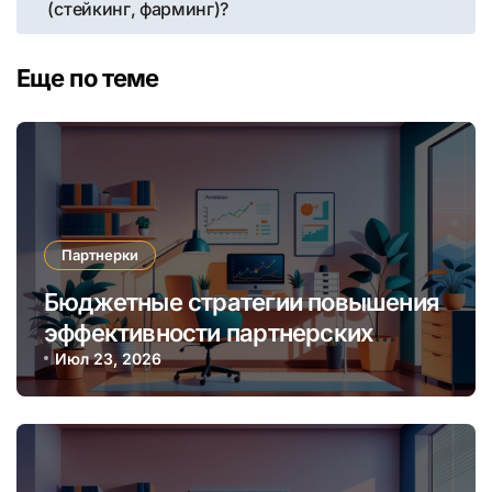
(стейкинг, фарминг)?
Еще по теме
Партнерки
Бюджетные стратегии повышения
эффективности партнерских
программ через автоматизацию и
Июл 23, 2026
аналитику