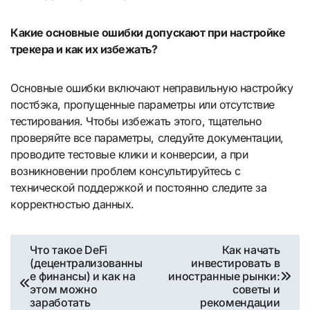
Какие основные ошибки допускают при настройке
трекера и как их избежать?
Основные ошибки включают неправильную настройку
постбэка, пропущенные параметры или отсутствие
тестирования. Чтобы избежать этого, тщательно
проверяйте все параметры, следуйте документации,
проводите тестовые клики и конверсии, а при
возникновении проблем консультируйтесь с
технической поддержкой и постоянно следите за
корректностью данных.
Навигация
Что такое DeFi
Как начать
(децентрализованны
инвестировать в
по
е финансы) и как на
иностранные рынки:
этом можно
советы и
записям
заработать
рекомендации