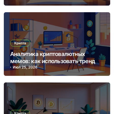
Крипта
Аналитика криптовалютных
мемов: как использовать тренды
для прибыльных торговых
Июл 25, 2026
решений
Крипта