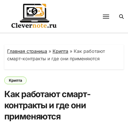
Перейти
к
содержанию
Главная страница
»
Крипта
»
Как работают
смарт-контракты и где они применяются
Крипта
Как работают смарт-
контракты и где они
применяются