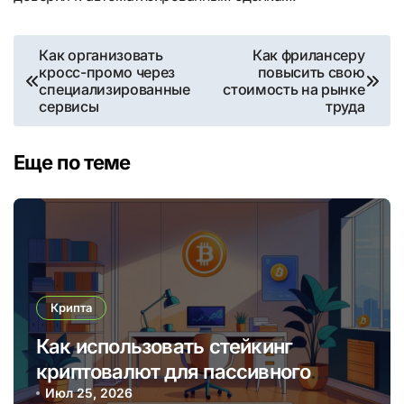
Навигация
Как организовать
Как фрилансеру
кросс-промо через
повысить свою
по
специализированные
стоимость на рынке
сервисы
труда
записям
Еще по теме
Крипта
Как использовать стейкинг
криптовалют для пассивного
дохода в 2025 году
Июл 25, 2026