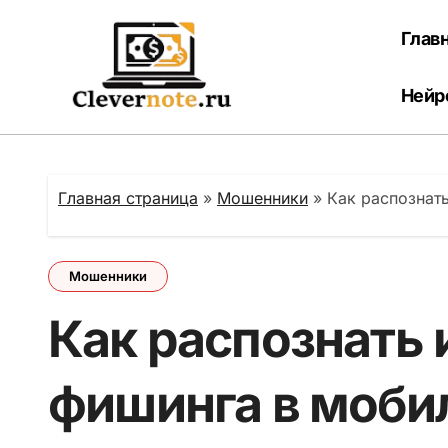
Перейти
к
Глав
содержанию
Нейр
Главная страница
»
Мошенники
»
Как распознат
Мошенники
Как распознать 
фишинга в моби