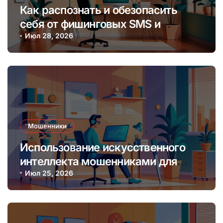
Как распознать и обезопасить
себя от фишинговых SMS и
мессенджеров онлайн
Июл 28, 2026
Мошенники
Использование искусственного
интеллекта мошенниками для
создания фальшивых онлайн-
Июл 25, 2026
лендинг-пейджей