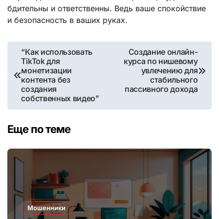
бдительны и ответственны. Ведь ваше спокойствие
и безопасность в ваших руках.
Навигация
“Как использовать
Создание онлайн-
TikTok для
курса по нишевому
по
монетизации
увлечению для
контента без
стабильного
записям
создания
пассивного дохода
собственных видео”
Еще по теме
Мошенники