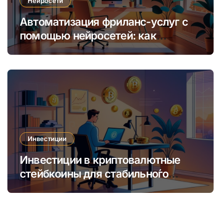
Нейросети
Автоматизация фриланс-услуг с
помощью нейросетей: как
увеличить доход и сократить
время
Инвестиции
Инвестиции в криптовалютные
стейбкоины для стабильно́го
онлайн-заработка в условиях
волатильности