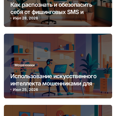
Как распознать и обезопасить
себя от фишинговых SMS и
мессенджеров онлайн
Июл 28, 2026
Мошенники
Использование искусственного
интеллекта мошенниками для
создания фальшивых онлайн-
Июл 25, 2026
лендинг-пейджей