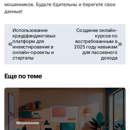
мошенников. Будьте бдительны и берегите свои
данные!
Навигация
Использование
Создание онлайн-
краудфандинговых
курсов по
по
платформ для
востребованным в
инвестирования в
2025 году навыкам
записям
онлайн-проекты и
для пассивного
стартапы
дохода
Еще по теме
Мошенники