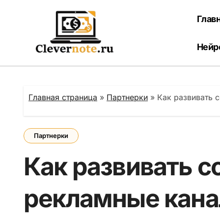
Перейти
к
Глав
содержанию
Нейр
Главная страница
»
Партнерки
»
Как развивать 
Партнерки
Как развивать 
рекламные кана