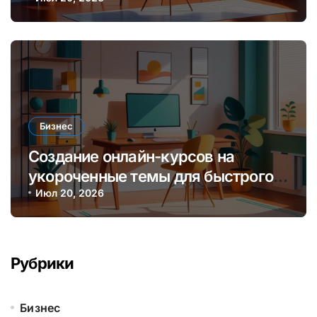
навыкам для монетизации
экспертизы
Бизнес
Создание онлайн-курсов на
укороченные темы для быстрого
заработка и обучения аудитории
Июл 20, 2026
Рубрики
Бизнес