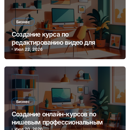
Бизнес
Создание курса по
редактированию видео для
начинающих блогеров и платформ
Июл 22, 2026
онлайн-обучения
Бизнес
Создание онлайн-курсов по
нишевым профессиональным
Июл 20, 2026