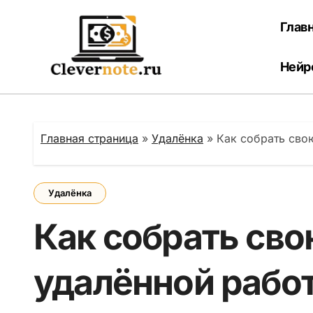
Перейти
к
Глав
содержанию
Нейр
Главная страница
»
Удалёнка
»
Как собрать сво
Удалёнка
Как собрать сво
удалённой рабо