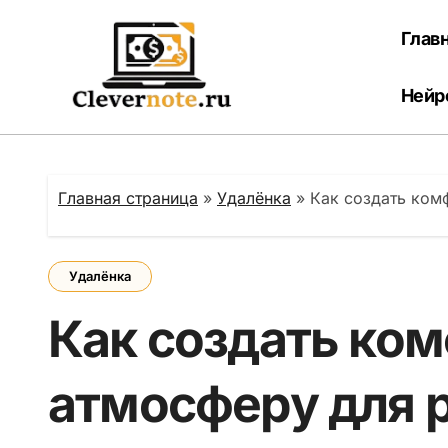
Перейти
к
Глав
содержанию
Нейр
Главная страница
»
Удалёнка
»
Как создать ком
Удалёнка
Как создать ко
атмосферу для 