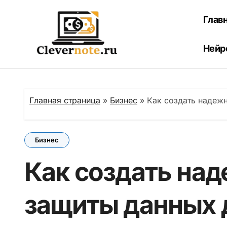
Перейти
к
Глав
содержанию
Нейр
Главная страница
»
Бизнес
»
Как создать надеж
Бизнес
Как создать на
защиты данных 