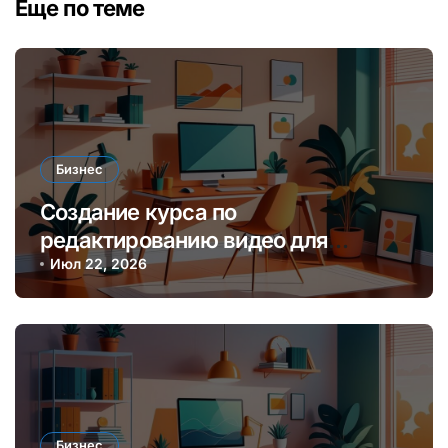
Еще по теме
Бизнес
Создание курса по
редактированию видео для
начинающих блогеров и платформ
Июл 22, 2026
онлайн-обучения
Бизнес