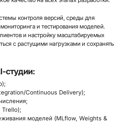
ое качество на всех этапах разработки.
стемы контроля версий, среды для
 мониторинга и тестирования моделей.
клиентов и настройку масштабируемых
ться с растущими нагрузками и сохранять
-студии:
);
gration/Continuous Delivery);
числения;
Trello);
еживания моделей (MLflow, Weights &