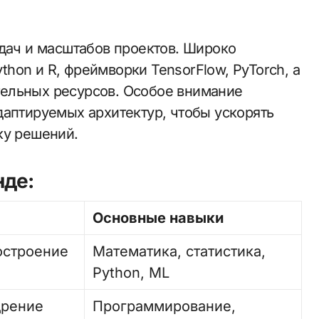
адач и масштабов проектов. Широко
hon и R, фреймворки TensorFlow, PyTorch, а
ельных ресурсов. Особое внимание
даптируемых архитектур, чтобы ускорять
ку решений.
нде:
Основные навыки
остроение
Математика, статистика,
Python, ML
дрение
Программирование,