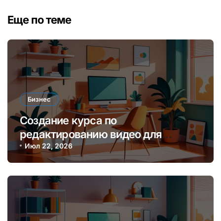
Еще по теме
Бизнес
Создание курса по
редактированию видео для
начинающих блогеров и платформ
Июл 22, 2026
онлайн-обучения