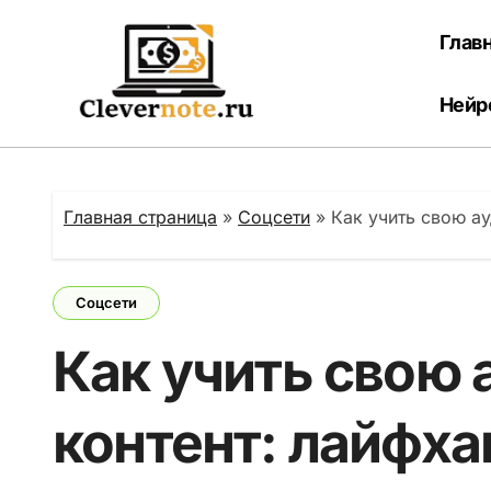
Перейти
к
Глав
содержанию
Нейр
Главная страница
»
Соцсети
»
Как учить свою ау
Соцсети
Как учить свою 
контент: лайфха